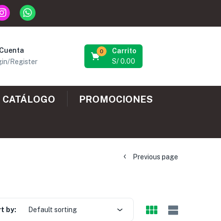
 Cuenta
Carrito
0
S/
0.00
in/Register
CATÁLOGO
PROMOCIONES
Previous page
t by:
Default sorting