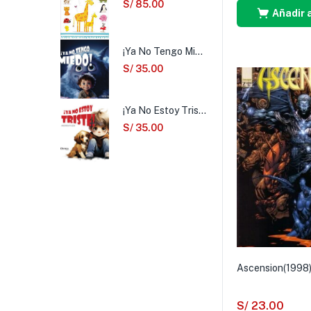
S/
85.00
Añadir a
¡Ya No Tengo Miedo!
S/
35.00
¡Ya No Estoy Triste!
S/
35.00
Ascension(1998)
S/
23.00