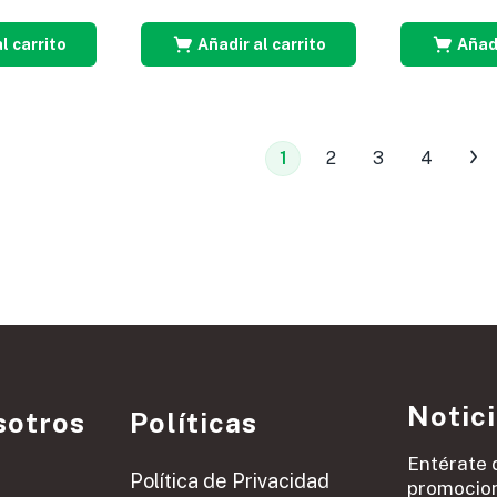
l carrito
Añadir al carrito
Añadi
1
2
3
4
Notic
sotros
Políticas
Entérate 
Política de Privacidad
promocion