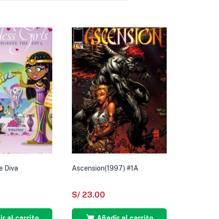
e Diva
Ascension(1997) #1A
S/
23.00
r al carrito
Añadir al carrito