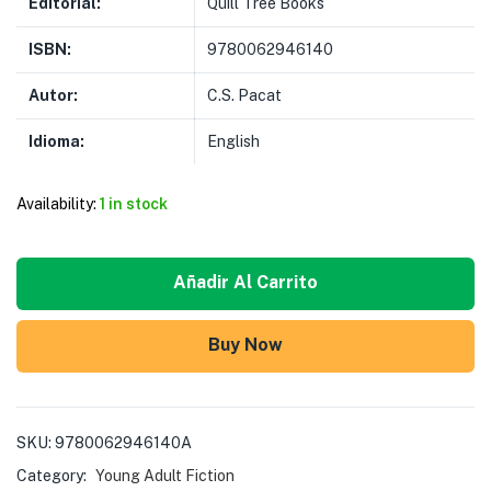
Editorial:
Quill Tree Books
ISBN:
9780062946140
Autor:
C.S. Pacat
Idioma:
English
Availability:
1 in stock
Añadir Al Carrito
Buy Now
SKU:
9780062946140A
Category:
Young Adult Fiction