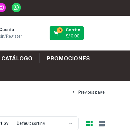
 Cuenta
Carrito
0
S/
0.00
in/Register
CATÁLOGO
PROMOCIONES
Previous page
t by:
Default sorting