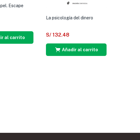
apel. Escape
La psicología del dinero
S/
132.48
r al carrito
Añadir al carrito