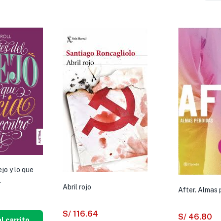
jo y lo que
.
Abril rojo
After. Almas 
S/
116.64
S/
46.80
l carrito