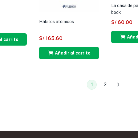
La casa de p
book
Hábitos atómicos
S/
60.00
Añadi
S/
165.60
l carrito
Añadir al carrito
1
2