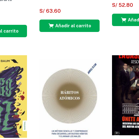
S/
52.80
S/
63.60
Añadi
Añadir al carrito
l carrito