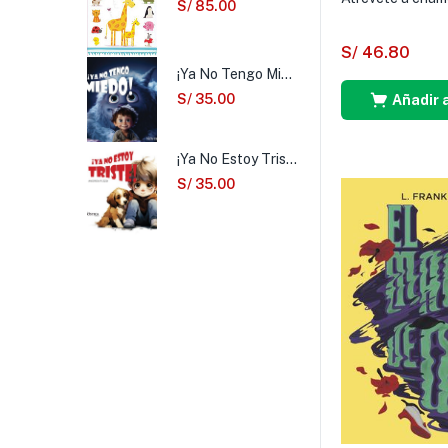
S/
85.00
S/
46.80
¡Ya No Tengo Miedo!
S/
35.00
Añadir a
¡Ya No Estoy Triste!
S/
35.00