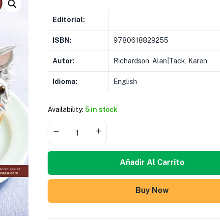
Editorial:
ISBN:
9780618829255
Autor:
Richardson, Alan|Tack, Karen
Idioma:
English
Availability:
5 in stock
Añadir Al Carrito
Buy Now