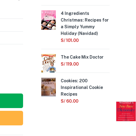
4 Ingredients
Bak
Christmas: Recipes for
S/
1
a Simply Yummy
Holiday (Navidad)
Del
S/
101.00
S/
The Cake Mix Doctor
Fu
S/
119.00
S/
Cookies: 200
Inspirational Cookie
Recipes
S/
60.00