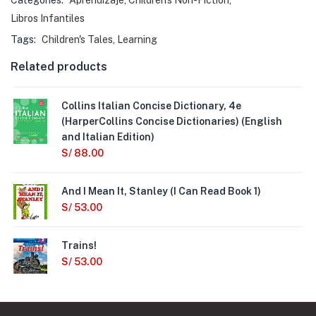
Categories:
Aprendizaje
,
Children's Non-Fiction
,
Libros Infantiles
Tags:
Children's Tales
,
Learning
Related products
Collins Italian Concise Dictionary, 4e
(HarperCollins Concise Dictionaries) (English
and Italian Edition)
S/
88.00
And I Mean It, Stanley (I Can Read Book 1)
S/
53.00
Trains!
S/
53.00