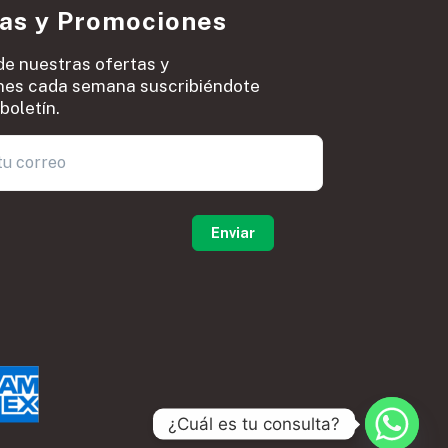
ias y Promociones
de nuestras ofertas y
es cada semana suscribiéndote
boletín.
0
¿Cuál es tu consulta?