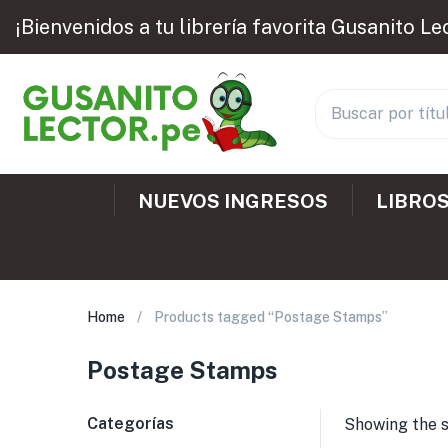
¡Bienvenidos a tu librería favorita Gusanito Le
NUEVOS INGRESOS
LIBROS
Home
Products tagged “Postage Stamps”
Postage Stamps
Categorías
Showing the s