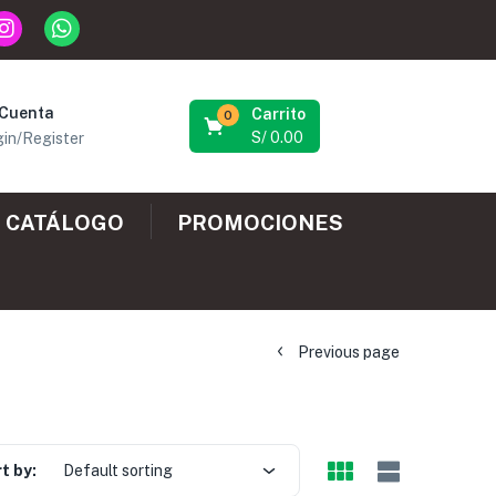
 Cuenta
Carrito
0
S/
0.00
in/Register
CATÁLOGO
PROMOCIONES
Previous page
t by:
Default sorting