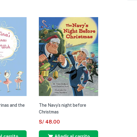
rinas and the
The Navy’s night before
Christmas
S/
48.00
l carrito
Añadir al carrito