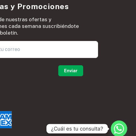
ias y Promociones
de nuestras ofertas y
es cada semana suscribiéndote
boletín.
0
¿Cuál es tu consulta?