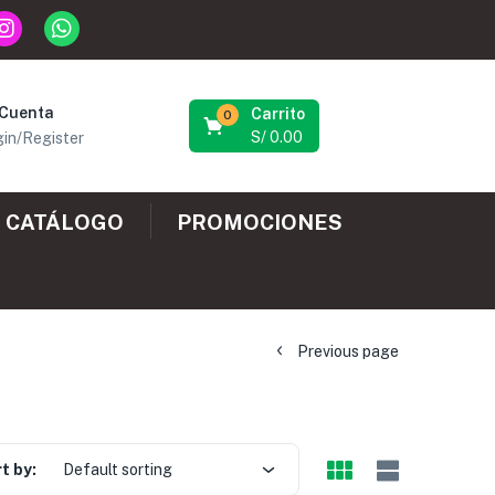
 Cuenta
Carrito
0
S/
0.00
in/Register
CATÁLOGO
PROMOCIONES
Previous page
t by:
Default sorting