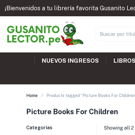
¡Bienvenidos a tu librería favorita Gusanito Le
NUEVOS INGRESOS
LIBROS
Home
Products tagged “Picture Books For Children
Picture Books For Children
Categorías
Showing all 2 