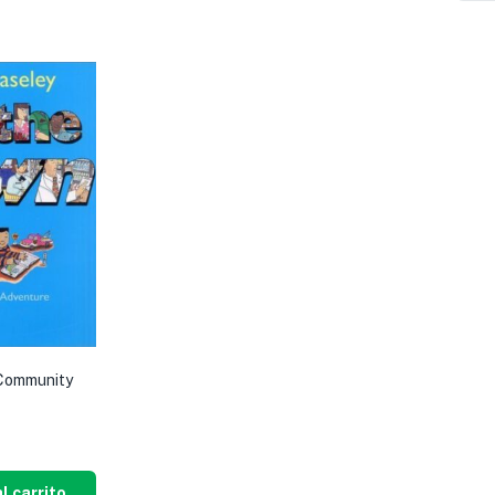
 Community
l carrito