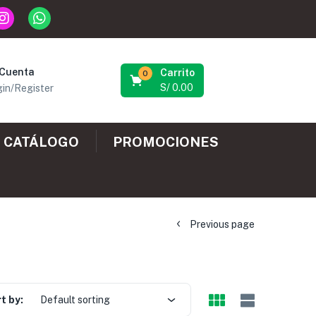
 Cuenta
Carrito
0
S/
0.00
in/Register
CATÁLOGO
PROMOCIONES
Previous page
t by:
Default sorting