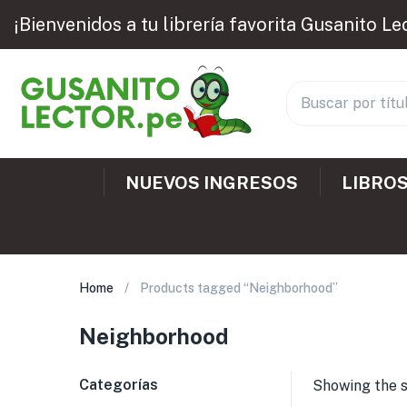
¡Bienvenidos a tu librería favorita Gusanito Le
NUEVOS INGRESOS
LIBROS
Home
Products tagged “Neighborhood”
Neighborhood
Categorías
Showing the s