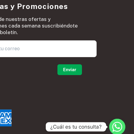
ias y Promociones
de nuestras ofertas y
es cada semana suscribiéndote
boletín.
0
¿Cuál es tu consulta?