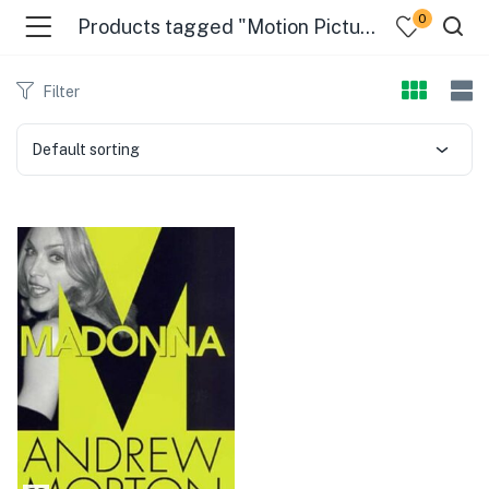
0
Products tagged "Motion Picture Actors And Actresses - United States"
Filter
Default sorting