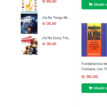
S/
85.00
Añadir a
¡Ya No Tengo Miedo!
S/
35.00
¡Ya No Estoy Triste!
S/
35.00
Fundamentos de
Cristiana, Los: T
S/
90.00
Añadir a