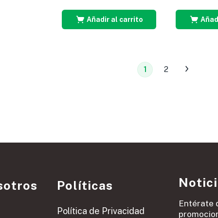
Añadir al carrito
Añadi
1
2
Notic
sotros
Políticas
Entérate 
Política de Privacidad
promocion