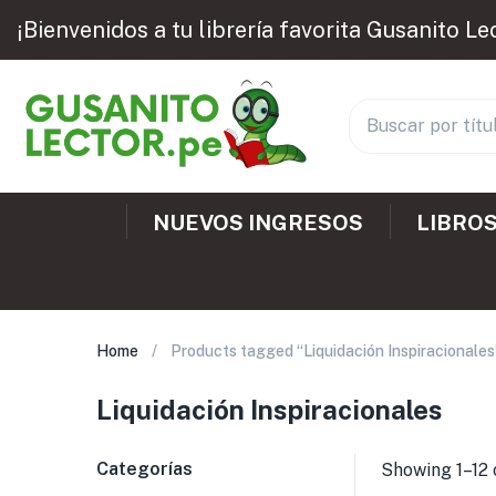
¡Bienvenidos a tu librería favorita Gusanito Le
NUEVOS INGRESOS
LIBROS
Home
Products tagged “Liquidación Inspiracionales
Liquidación Inspiracionales
Categorías
Showing 1–12 