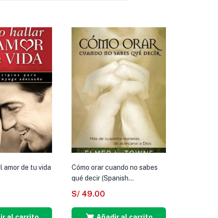
l amor de tu vida
Cómo orar cuando no sabes
qué decir (Spanish...
S/
49.00
r al carrito
Añadir al carrito