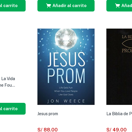
l carrito
Añadir al carrito
Añadi
 La Vida
he Fou...
l carrito
Jesus prom
La Biblia de
S/
88.00
S/
49.00