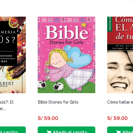
ús?: El
Bible Stories for Girls
Cómo hallar e
r...
S/
59.00
S/
59.00
l carrito
Añadir al carrito
Añadi