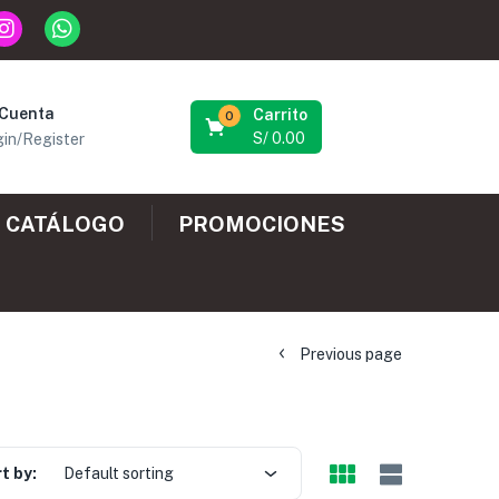
 Cuenta
Carrito
0
S/
0.00
in/Register
CATÁLOGO
PROMOCIONES
Previous page
t by:
Default sorting