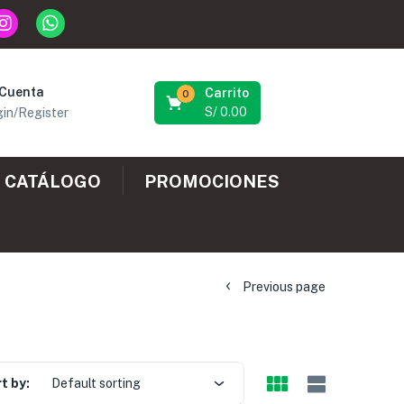
 Cuenta
Carrito
0
S/
0.00
in/Register
CATÁLOGO
PROMOCIONES
Previous page
t by:
Default sorting