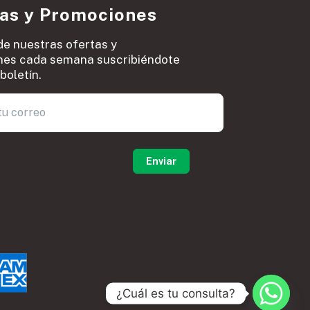
ias y Promociones
de nuestras ofertas y
es cada semana suscribiéndote
boletín.
0
¿Cuál es tu consulta?