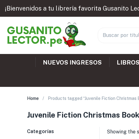
¡Bienvenidos a tu librería favorita Gusanito Le
NUEVOS INGRESOS
LIBROS
Home
Products tagged “Juvenile Fiction Christmas
Juvenile Fiction Christmas Boo
Categorías
Showing the s