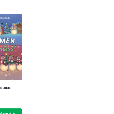
istmas
l carrito