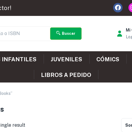
ctor!
Mi
Buscar
Log
 INFANTILES
JUVENILES
CÓMICS
LIBROS A PEDIDO
 Books”
ks
ingle result
Sor