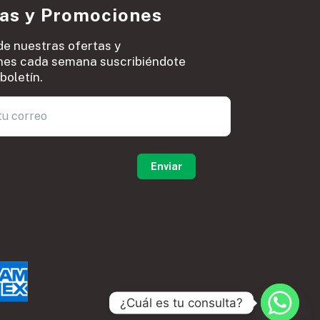
ias y Promociones
de nuestras ofertas y
es cada semana suscribiéndote
boletín.
0
¿Cuál es tu consulta?