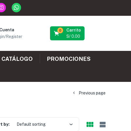
 Cuenta
Carrito
0
S/
0.00
in/Register
CATÁLOGO
PROMOCIONES
Previous page
t by:
Default sorting