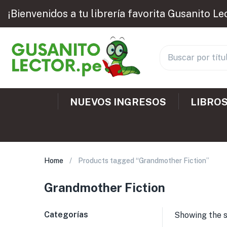
¡Bienvenidos a tu librería favorita Gusanito Le
NUEVOS INGRESOS
LIBROS
Home
Products tagged “Grandmother Fiction”
Grandmother Fiction
Categorías
Showing the s