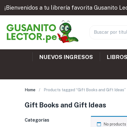
¡Bienvenidos a tu librería favorita Gusanito Le
NUEVOS INGRESOS
LIBROS
Home
Products tagged “Gift Books and Gift Ideas”
Gift Books and Gift Ideas
Categorías
No products 