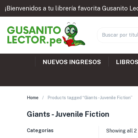
¡Bienvenidos a tu librería favorita Gusanito Le
NUEVOS INGRESOS
LIBROS
Home
Products tagged “Giants - Juvenile Fiction”
Giants - Juvenile Fiction
Categorías
Showing all 2 