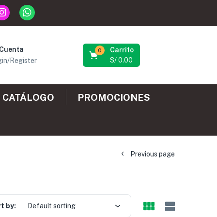
 Cuenta
Carrito
0
S/
0.00
in/Register
CATÁLOGO
PROMOCIONES
Previous page
t by:
Default sorting