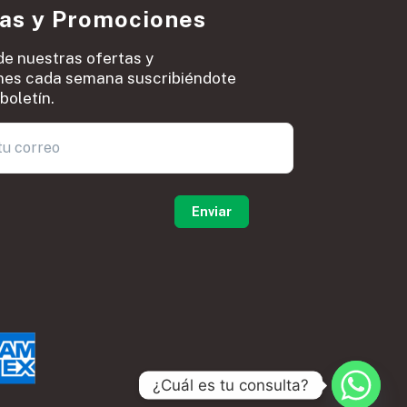
ias y Promociones
de nuestras ofertas y
es cada semana suscribiéndote
boletín.
0
¿Cuál es tu consulta?