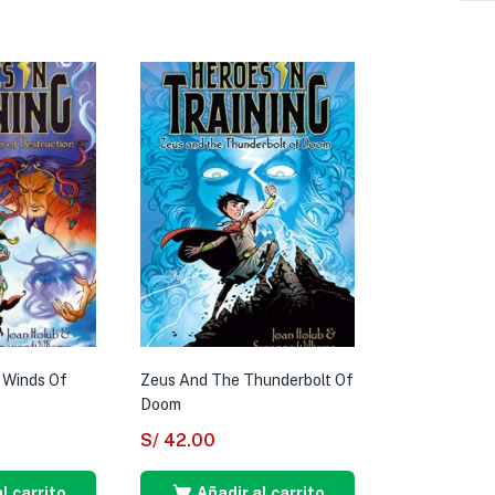
 Winds Of
Zeus And The Thunderbolt Of
Doom
S/
42.00
l carrito
Añadir al carrito