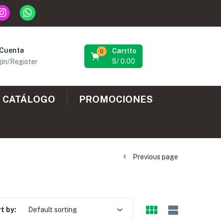
 Cuenta
Carrito
0
S/
0.00
in/Register
CATÁLOGO
PROMOCIONES
Previous page
t by:
Default sorting