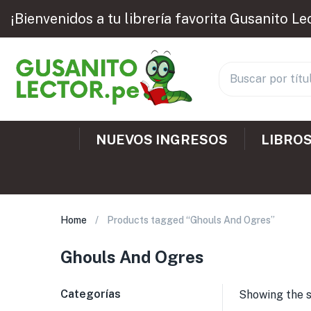
¡Bienvenidos a tu librería favorita Gusanito Le
NUEVOS INGRESOS
LIBROS
Home
Products tagged “Ghouls And Ogres”
Ghouls And Ogres
Categorías
Showing the s