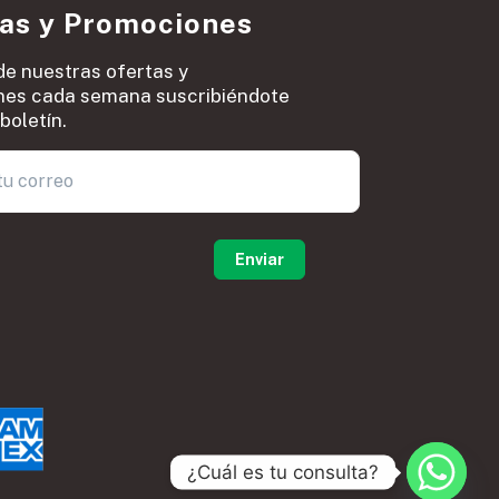
ias y Promociones
de nuestras ofertas y
es cada semana suscribiéndote
boletín.
0
¿Cuál es tu consulta?