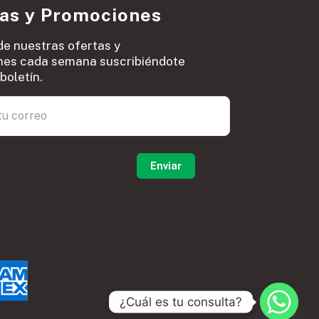
ias y Promociones
de nuestras ofertas y
es cada semana suscribiéndote
boletín.
0
¿Cuál es tu consulta?