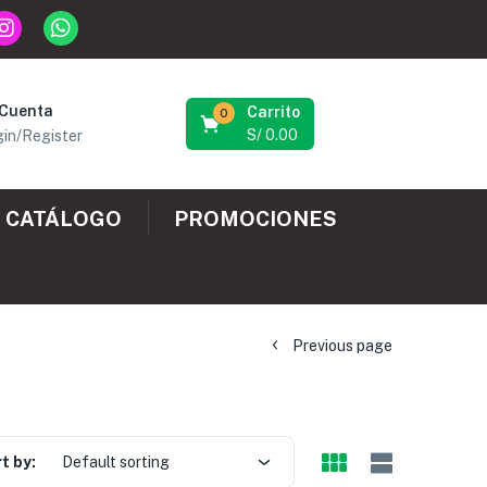
 Cuenta
Carrito
0
S/
0.00
in/Register
CATÁLOGO
PROMOCIONES
Previous page
t by:
Default sorting