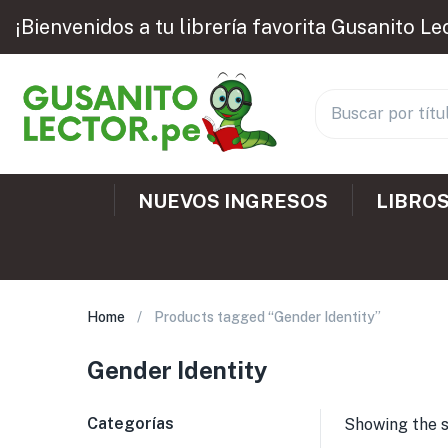
¡Bienvenidos a tu librería favorita Gusanito Le
NUEVOS INGRESOS
LIBROS
Home
Products tagged “Gender Identity”
Gender Identity
Categorías
Showing the s