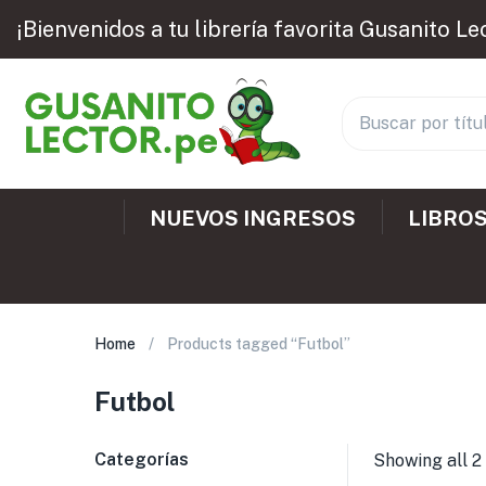
¡Bienvenidos a tu librería favorita Gusanito Le
NUEVOS INGRESOS
LIBROS
Home
Products tagged “Futbol”
Futbol
Categorías
Showing all 2 