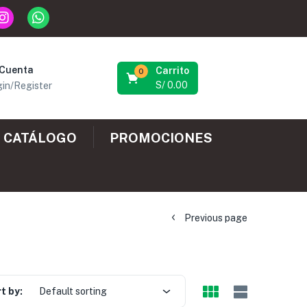
 Cuenta
Carrito
0
S/
0.00
in/Register
CATÁLOGO
PROMOCIONES
Previous page
t by:
Default sorting