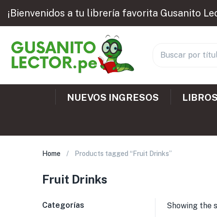
¡Bienvenidos a tu librería favorita Gusanito Le
NUEVOS INGRESOS
LIBROS
Home
Products tagged “Fruit Drinks”
Fruit Drinks
Categorías
Showing the s