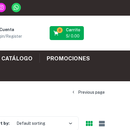
 Cuenta
Carrito
0
S/
0.00
in/Register
CATÁLOGO
PROMOCIONES
Previous page
t by:
Default sorting