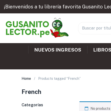
¡Bienvenidos a tu librería favorita Gusanito Le
NUEVOS INGRESOS
LIBROS
Home
Products tagged “French”
French
Categorías
No products 