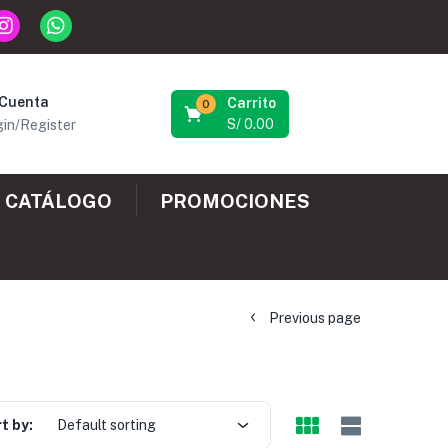
 Cuenta
Carrito
0
S/
0.00
in/Register
CATÁLOGO
PROMOCIONES
Previous page
t by:
Default sorting