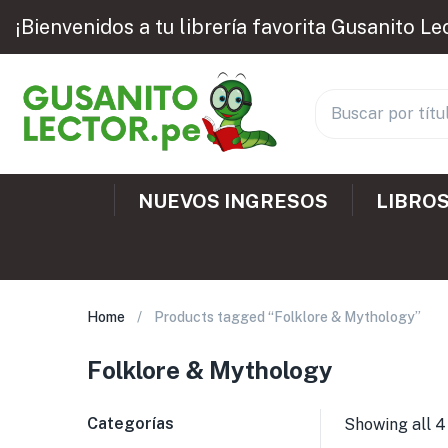
¡Bienvenidos a tu librería favorita Gusanito Le
NUEVOS INGRESOS
LIBROS
Home
Products tagged “Folklore & Mythology”
Folklore & Mythology
Categorías
Showing all 4