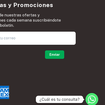
ias y Promociones
de nuestras ofertas y
es cada semana suscribiéndote
boletín.
0
¿Cuál es tu consulta?