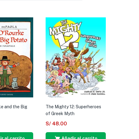
ke and the Big
The Mighty 12: Superheroes
of Greek Myth
S/
48.00
r al carrito
Añadir al carrito