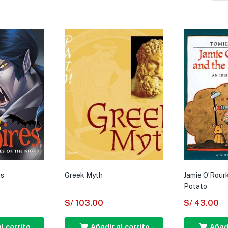
es
Greek Myth
Jamie O’Rour
Potato
S/
103.00
S/
43.00
l carrito
Añadir al carrito
Añadi