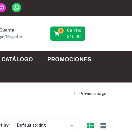
 Cuenta
Carrito
0
S/
0.00
in/Register
CATÁLOGO
PROMOCIONES
Previous page
t by:
Default sorting