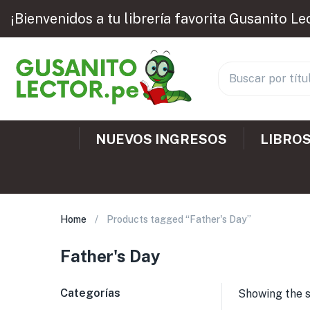
¡Bienvenidos a tu librería favorita Gusanito Le
NUEVOS INGRESOS
LIBROS
Home
Products tagged “Father's Day”
Father's Day
Categorías
Showing the s