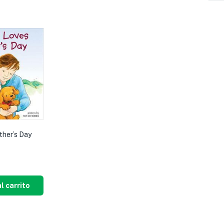
ther’s Day
l carrito