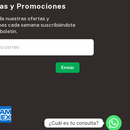
ias y Promociones
de nuestras ofertas y
es cada semana suscribiéndote
boletín.
0
¿Cuál es tu consulta?