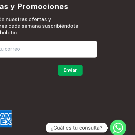
ias y Promociones
de nuestras ofertas y
es cada semana suscribiéndote
boletín.
0
¿Cuál es tu consulta?