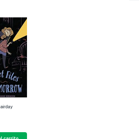
Fairday
l carrito