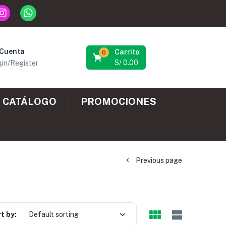
 Cuenta
Carrito
0
S/
0.00
in/Register
CATÁLOGO
PROMOCIONES
Previous page
t by:
Default sorting