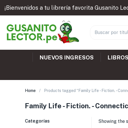
¡Bienvenidos a tu librería favorita Gusanito Le
NUEVOS INGRESOS
LIBROS
Home
Products tagged “Family Life - Fiction. - Conn
Family Life - Fiction. - Connecti
Categorías
Showing the s