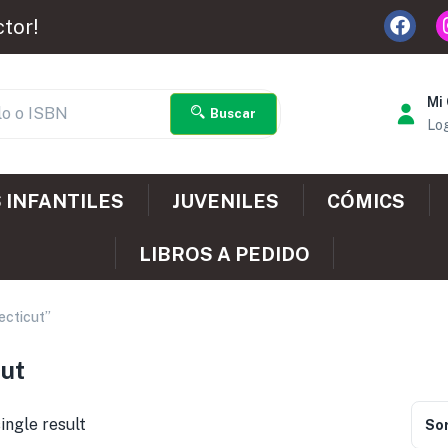
ctor!
Mi
Buscar
Log
 INFANTILES
JUVENILES
CÓMICS
LIBROS A PEDIDO
ecticut”
cut
ingle result
Sor