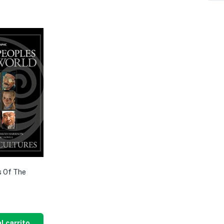
s Of The
l carrito