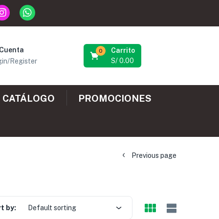
 Cuenta
Carrito
0
S/
0.00
in/Register
CATÁLOGO
PROMOCIONES
Previous page
t by:
Default sorting