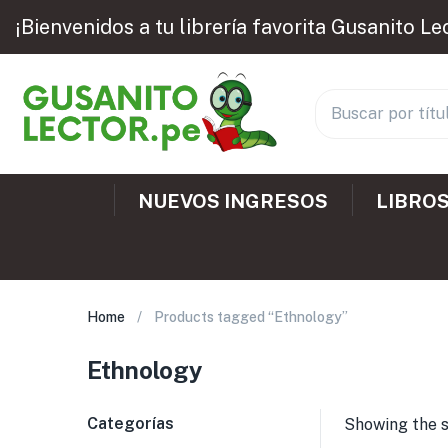
¡Bienvenidos a tu librería favorita Gusanito Le
NUEVOS INGRESOS
LIBROS
Home
Products tagged “Ethnology”
Ethnology
Categorías
Showing the s