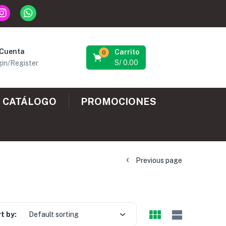
 Cuenta
Carrito
0
S/
0.00
in/Register
CATÁLOGO
PROMOCIONES
Previous page
t by:
Default sorting