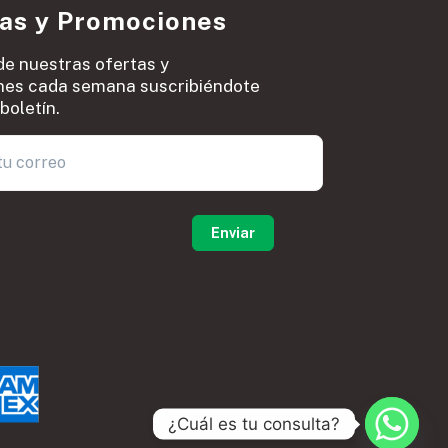
ias y Promociones
de nuestras ofertas y
es cada semana suscribiéndote
boletín.
0
¿Cuál es tu consulta?