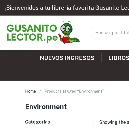
¡Bienvenidos a tu librería favorita Gusanito Le
NUEVOS INGRESOS
LIBROS
Home
Products tagged “Environment”
Environment
Categorías
Showing the s