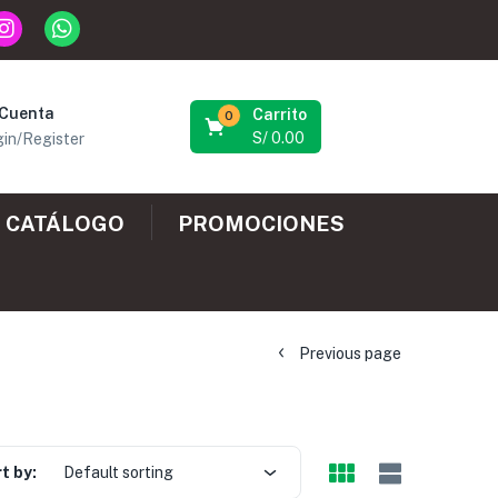
 Cuenta
Carrito
0
S/
0.00
in/Register
CATÁLOGO
PROMOCIONES
Previous page
t by:
Default sorting