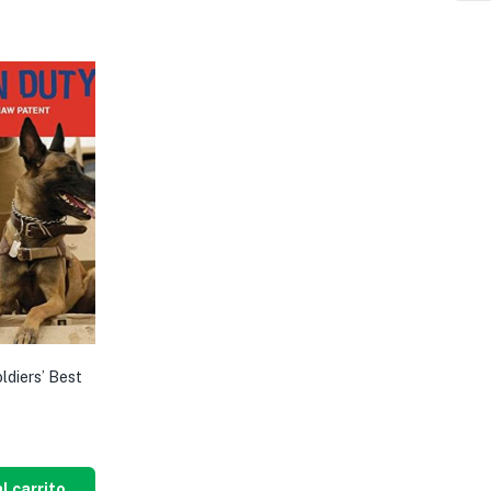
ldiers’ Best
l carrito