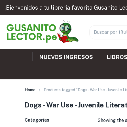
¡Bienvenidos a tu librería favorita Gusanito Le
NUEVOS INGRESOS
LIBROS
Home
Products tagged “Dogs - War Use - Juvenile Li
Dogs - War Use - Juvenile Litera
Categorías
Showing the s