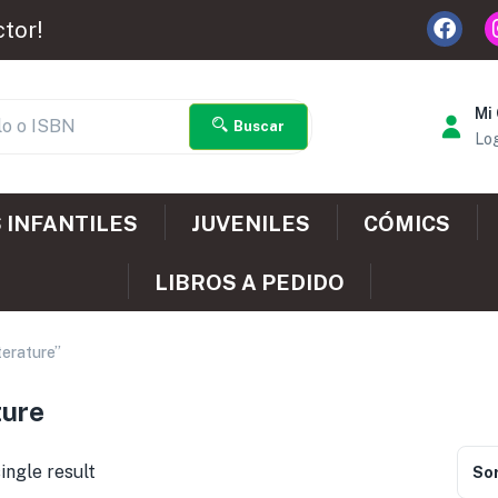
ctor!
Mi
Buscar
Log
 INFANTILES
JUVENILES
CÓMICS
LIBROS A PEDIDO
terature”
ture
ingle result
Sor