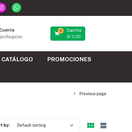
 Cuenta
Carrito
0
S/
0.00
in/Register
CATÁLOGO
PROMOCIONES
Previous page
t by:
Default sorting