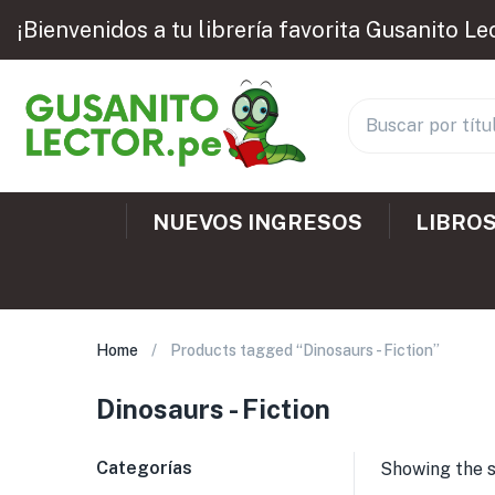
¡Bienvenidos a tu librería favorita Gusanito Le
NUEVOS INGRESOS
LIBROS
Home
Products tagged “Dinosaurs - Fiction”
Dinosaurs - Fiction
Categorías
Showing the s