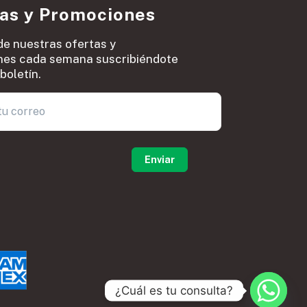
ias y Promociones
de nuestras ofertas y
es cada semana suscribiéndote
boletín.
0
¿Cuál es tu consulta?