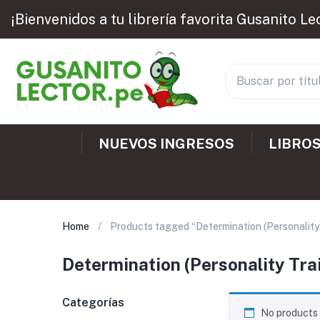
¡Bienvenidos a tu librería favorita Gusanito Le
NUEVOS INGRESOS
LIBROS
Home
Products tagged “Determination (Personality T
Determination (Personality Trait
Categorías
No products 