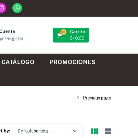
 Cuenta
Carrito
0
S/
0.00
in/Register
CATÁLOGO
PROMOCIONES
Previous page
t by:
Default sorting