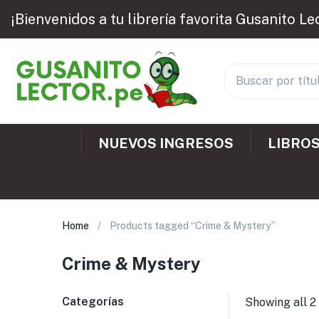
¡Bienvenidos a tu librería favorita Gusanito Le
NUEVOS INGRESOS
LIBROS
Home
Products tagged “Crime & Mystery”
Crime & Mystery
Categorías
Showing all 2 