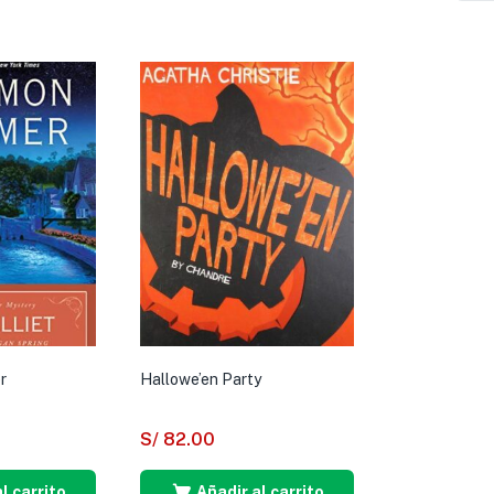
r
Hallowe’en Party
S/
82.00
l carrito
Añadir al carrito