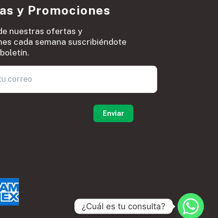
ias y Promociones
de nuestras ofertas y
es cada semana suscribiéndote
boletín.
0
¿Cuál es tu consulta?