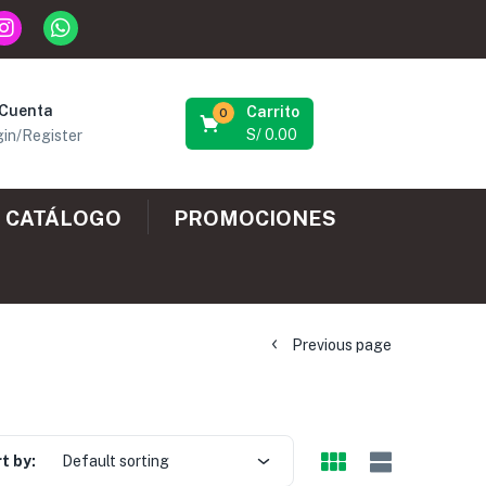
 Cuenta
Carrito
0
S/
0.00
in/Register
CATÁLOGO
PROMOCIONES
Previous page
t by:
Default sorting