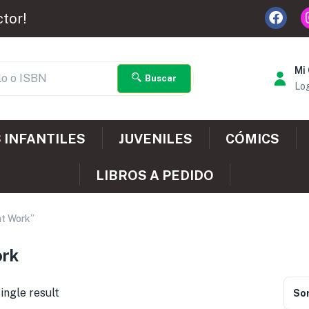
ctor!
Mi
Buscar
Log
 INFANTILES
JUVENILES
CÓMICS
LIBROS A PEDIDO
at Work”
ork
ingle result
Sor