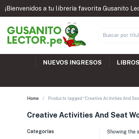
¡Bienvenidos a tu librería favorita Gusanito Le
NUEVOS INGRESOS
LIBROS
Home
Products tagged “Creative Activities And Se
Creative Activities And Seat W
Categorías
Showing the s