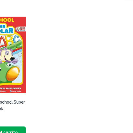
school Super
ok
l carrito