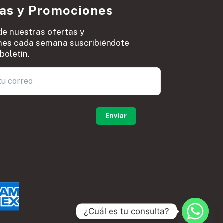
ias y Promociones
de nuestras ofertas y
es cada semana suscribiéndote
boletín.
0
¿Cuál es tu consulta?