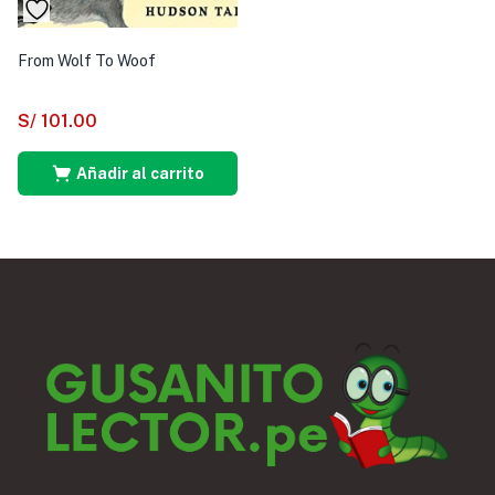
From Wolf To Woof
S/
101.00
Añadir al carrito