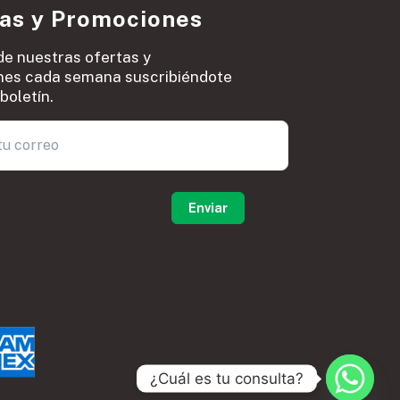
ias y Promociones
de nuestras ofertas y
es cada semana suscribiéndote
boletín.
0
¿Cuál es tu consulta?