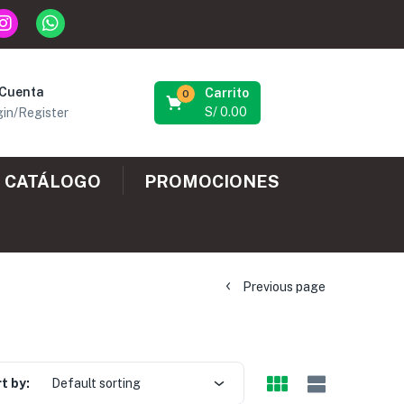
 Cuenta
Carrito
0
S/
0.00
in/Register
CATÁLOGO
PROMOCIONES
Previous page
t by:
Default sorting