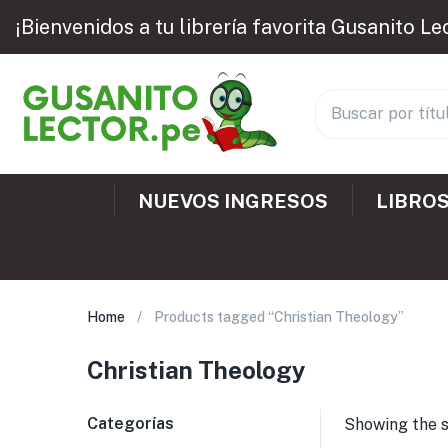
¡Bienvenidos a tu librería favorita Gusanito Le
NUEVOS INGRESOS
LIBROS
Home
Products tagged “Christian Theology”
Christian Theology
Categorías
Showing the s