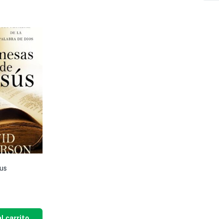
us
l carrito