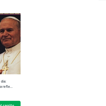
 día:
 refle...
l carrito