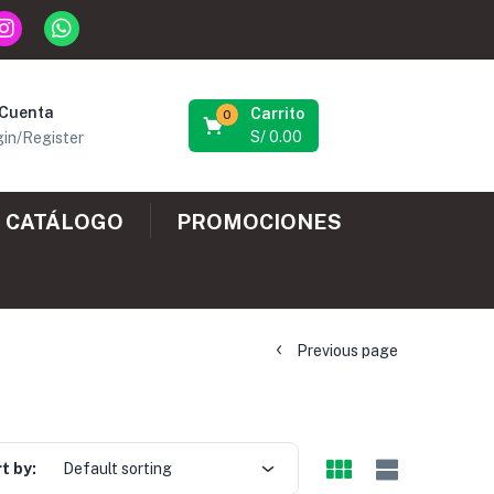
 Cuenta
Carrito
0
S/
0.00
in/Register
CATÁLOGO
PROMOCIONES
Previous page
t by:
Default sorting