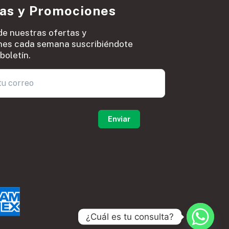
ias y Promociones
de nuestras ofertas y
es cada semana suscribiéndote
boletín.
0
¿Cuál es tu consulta?