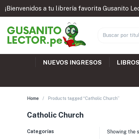
¡Bienvenidos a tu librería favorita Gusanito Le
NUEVOS INGRESOS
LIBROS
Home
Products tagged “Catholic Church”
Catholic Church
Categorías
Showing the s