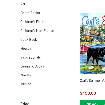
Art
Board Books
Children’s Fiction
Children’s Non-Fiction
Cook Book
Health
Inspirationals
Learning Books
Novels
Carl’s Summer V
Música
S/
58.00
Edad:
Añadir a