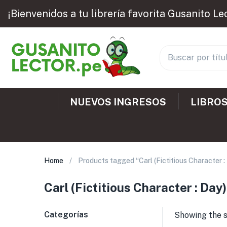
¡Bienvenidos a tu librería favorita Gusanito Le
NUEVOS INGRESOS
LIBROS
Home
Products tagged “Carl (Fictitious Character :
Carl (Fictitious Character : Day)
Categorías
Showing the s