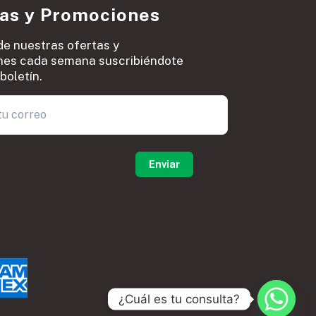
ias y Promociones
de nuestras ofertas y
es cada semana suscribiéndote
boletín.
0
¿Cuál es tu consulta?