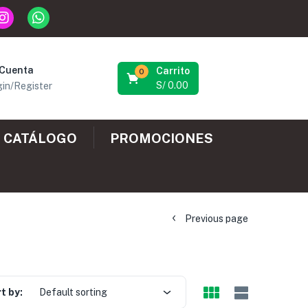
 Cuenta
Carrito
0
S/
0.00
in/Register
CATÁLOGO
PROMOCIONES
Previous page
t by:
Default sorting