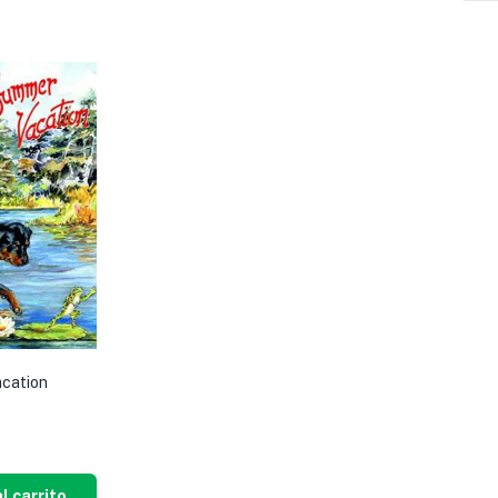
acation
l carrito