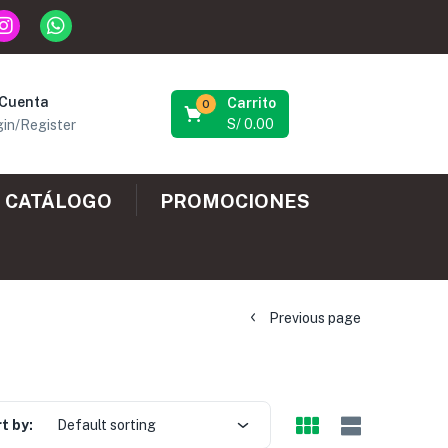
 Cuenta
Carrito
0
S/
0.00
in/Register
CATÁLOGO
PROMOCIONES
Previous page
t by:
Default sorting