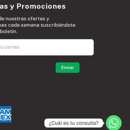
ias y Promociones
de nuestras ofertas y
es cada semana suscribiéndote
boletín.
0
¿Cuál es tu consulta?