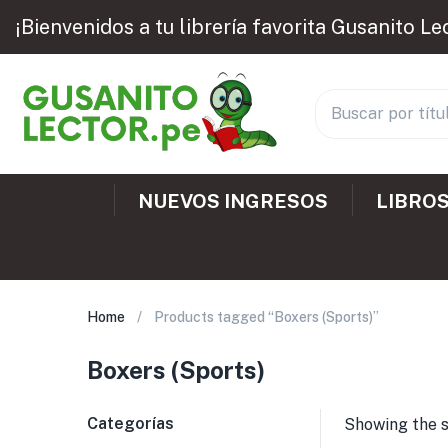
¡Bienvenidos a tu librería favorita Gusanito Le
NUEVOS INGRESOS
LIBROS
Home
Products tagged “Boxers (Sports)”
Boxers (Sports)
Categorías
Showing the s