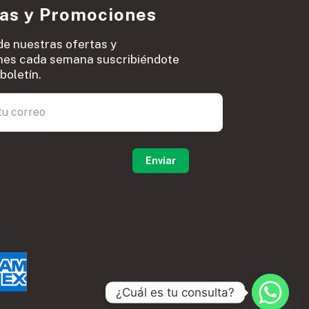
ias y Promociones
de nuestras ofertas y
es cada semana suscribiéndote
boletín.
0
¿Cuál es tu consulta?