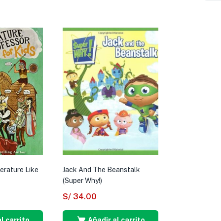
erature Like
Jack And The Beanstalk
(Super Why!)
S/
34.00
l carrito
Añadir al carrito