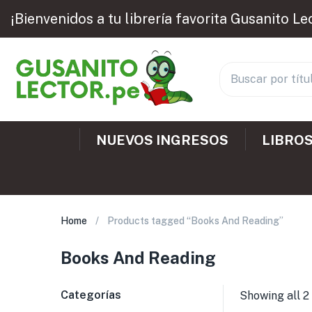
¡Bienvenidos a tu librería favorita Gusanito Le
NUEVOS INGRESOS
LIBROS
Home
Products tagged “Books And Reading”
Books And Reading
Categorías
Showing all 2 