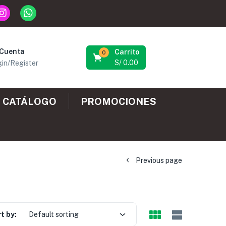
 Cuenta
Carrito
0
S/
0.00
in/Register
CATÁLOGO
PROMOCIONES
Previous page
t by:
Default sorting