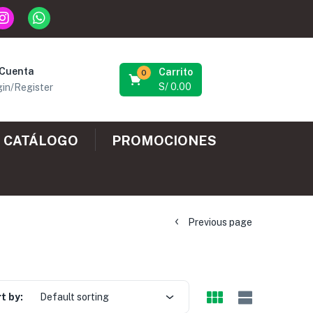
 Cuenta
Carrito
0
S/
0.00
in/Register
CATÁLOGO
PROMOCIONES
Previous page
t by:
Default sorting