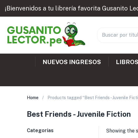
¡Bienvenidos a tu librería favorita Gusanito Le
NUEVOS INGRESOS
LIBROS
Home
Products tagged “Best Friends - Juvenile Fict
Best Friends - Juvenile Fiction
Categorías
Showing the s