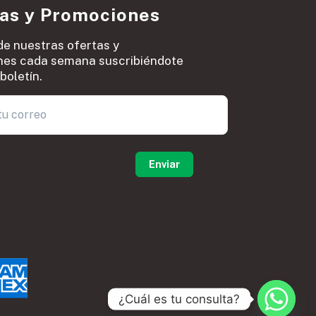
ias y Promociones
de nuestras ofertas y
es cada semana suscribiéndote
boletín.
0
¿Cuál es tu consulta?