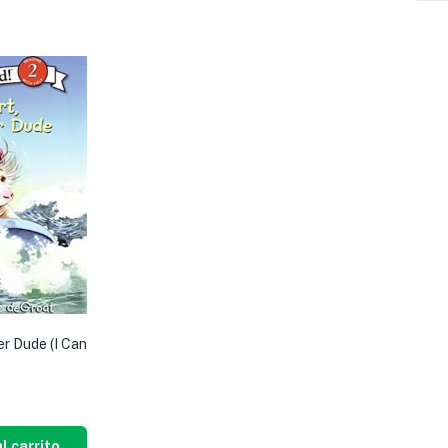
er Dude (I Can
l carrito