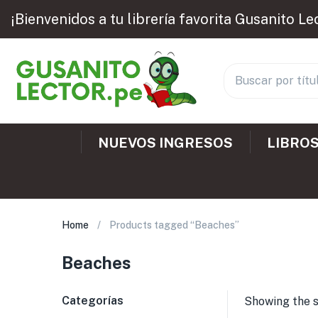
¡Bienvenidos a tu librería favorita Gusanito Le
NUEVOS INGRESOS
LIBROS
Home
Products tagged “Beaches”
Beaches
Categorías
Showing the s