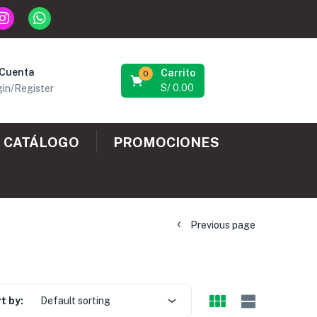
 Cuenta
Carrito
0
S/
0.00
in/Register
CATÁLOGO
PROMOCIONES
Previous page
t by:
Default sorting