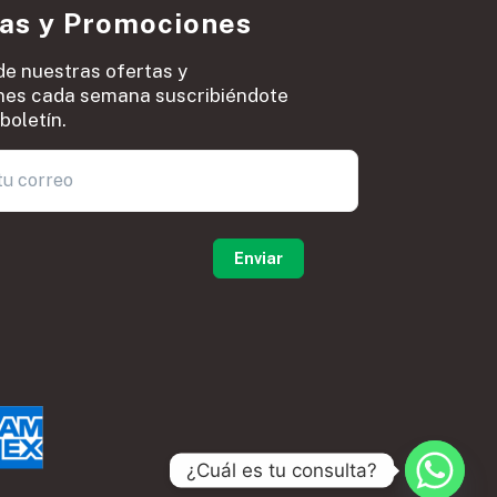
ias y Promociones
de nuestras ofertas y
es cada semana suscribiéndote
boletín.
0
¿Cuál es tu consulta?