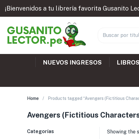
¡Bienvenidos a tu librería favorita Gusanito Le
NUEVOS INGRESOS
LIBROS
Home
Products tagged “Avengers (Fictitious Charact
Avengers (Fictitious Characters)
Categorías
Showing the s