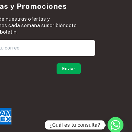
ias y Promociones
de nuestras ofertas y
es cada semana suscribiéndote
boletín.
0
¿Cuál es tu consulta?