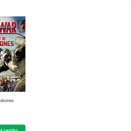
ssbones
l carrito