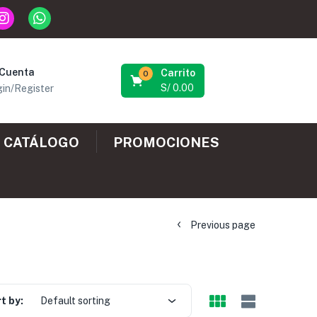
 Cuenta
Carrito
0
S/
0.00
in/Register
CATÁLOGO
PROMOCIONES
Previous page
t by:
Default sorting