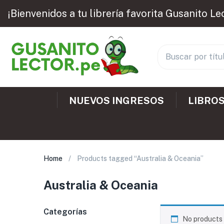
¡Bienvenidos a tu librería favorita Gusanito Le
NUEVOS INGRESOS
LIBROS
Home
Products tagged “Australia & Oceania”
Australia & Oceania
Categorías
No products 