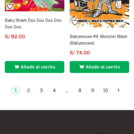
Baby Shark Doo Doo Doo Doo
Doo Doo
S/
82.00
Babymouse #9: Monster Mash
(Babymouse)
S/
74.00
Añadir al carrito
Añadir al carrito
1
2
3
4
…
8
9
10