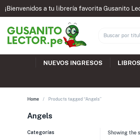
¡Bienvenidos a tu librería favorita Gusanito Le
NUEVOS INGRESOS
LIBROS
Home
Products tagged “Angels”
Angels
Categorías
Showing the s