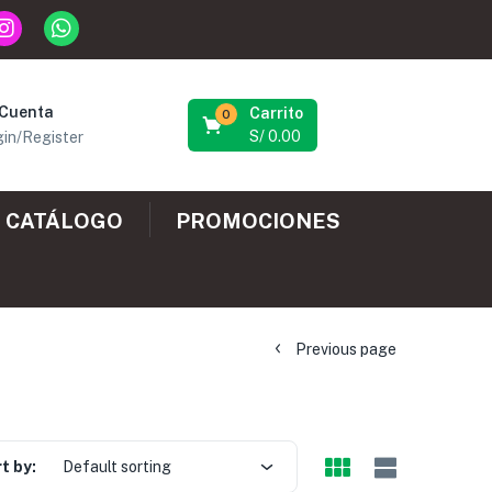
 Cuenta
Carrito
0
S/
0.00
in/Register
CATÁLOGO
PROMOCIONES
Previous page
t by:
Default sorting