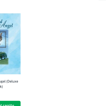
ngel (Deluxe
k)
l carrito