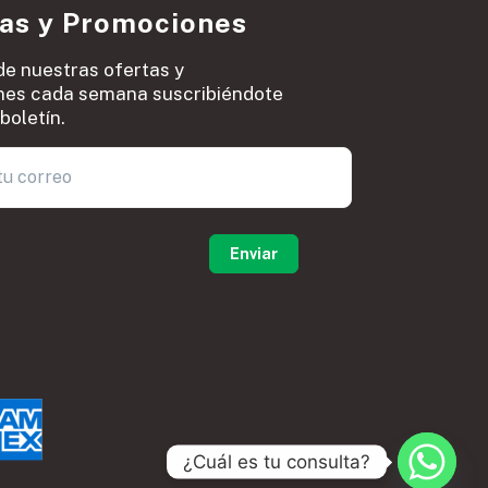
ias y Promociones
de nuestras ofertas y
es cada semana suscribiéndote
boletín.
0
¿Cuál es tu consulta?