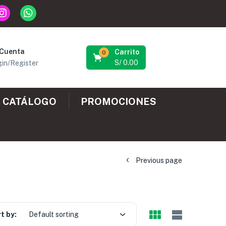
 Cuenta
Carrito
0
S/
0.00
in/Register
CATÁLOGO
PROMOCIONES
Previous page
t by:
Default sorting