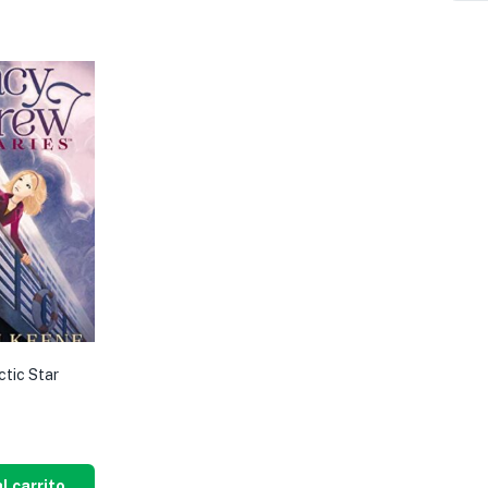
ctic Star
l carrito