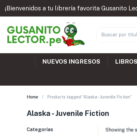
¡Bienvenidos a tu librería favorita Gusanito Le
NUEVOS INGRESOS
LIBROS
Home
Products tagged “Alaska - Juvenile Fiction”
Alaska - Juvenile Fiction
Categorías
Showing the s