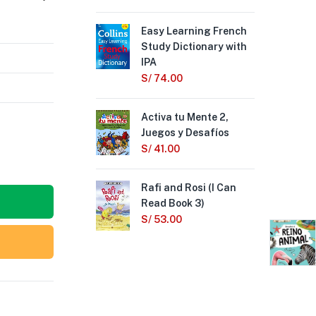
Easy Learning French
La 
Study Dictionary with
Ho
IPA
S/
S/
74.00
Gho
Activa tu Mente 2,
fro
Juegos y Desafíos
S/
S/
41.00
And
Rafi and Rosi (I Can
(I 
Read Book 3)
S/
S/
53.00