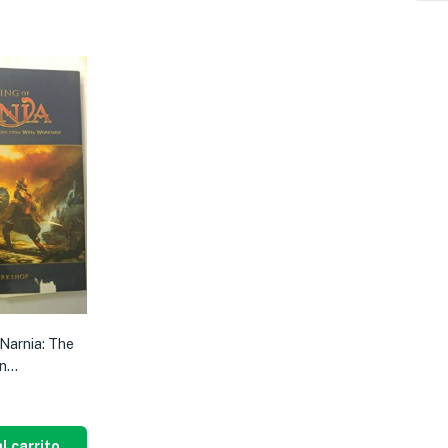
 Narnia: The
n...
l carrito