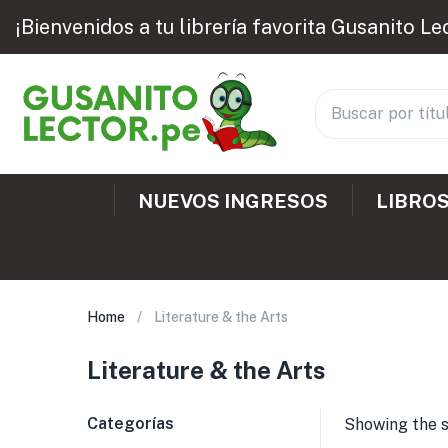
¡Bienvenidos a tu librería favorita Gusanito Le
NUEVOS INGRESOS
LIBROS
Home
Literature & the Arts
Literature & the Arts
Categorías
Showing the s