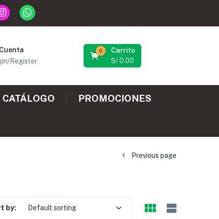
 Cuenta
Carrito
0
S/
0.00
in/Register
CATÁLOGO
PROMOCIONES
Previous page
t by:
Default sorting