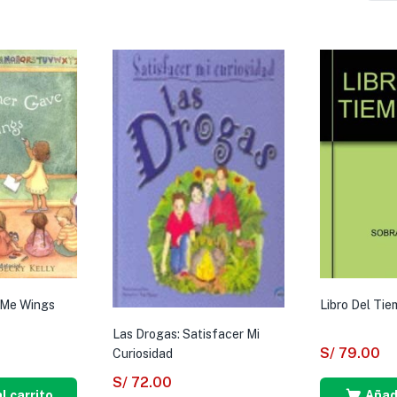
 Me Wings
Libro Del Tie
Las Drogas: Satisfacer Mi
S/
79.00
Curiosidad
S/
72.00
l carrito
Añadi