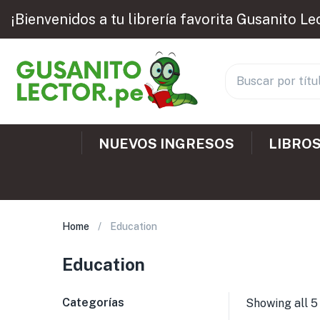
¡Bienvenidos a tu librería favorita Gusanito Le
NUEVOS INGRESOS
LIBROS
Home
Education
Education
Categorías
Showing all 5