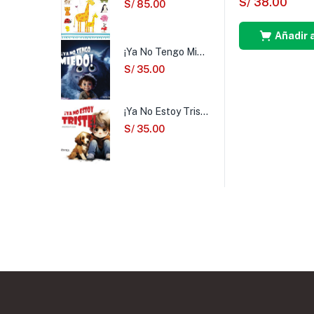
S/
38.00
S/
85.00
Añadir a
¡Ya No Tengo Miedo!
S/
35.00
¡Ya No Estoy Triste!
S/
35.00