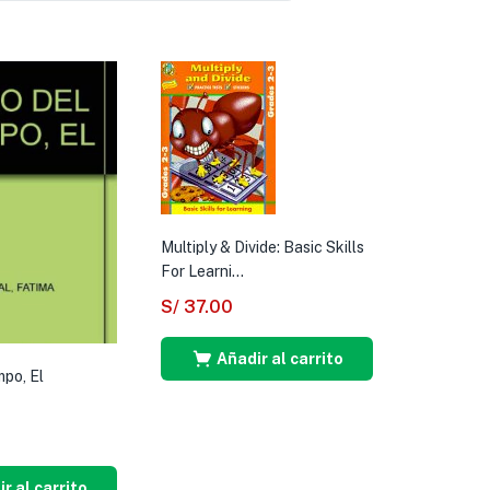
Multiply & Divide: Basic Skills
For Learni...
S/
37.00
Añadir al carrito
mpo, El
r al carrito