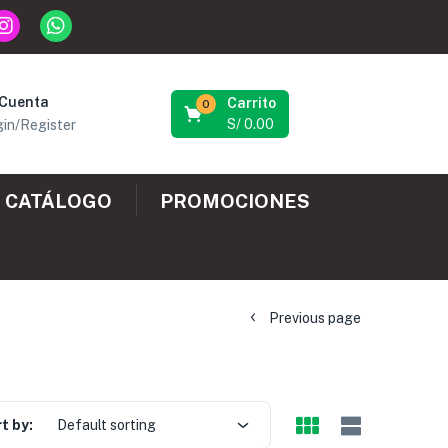
 Cuenta
Carrito
0
S/
0.00
in/Register
CATÁLOGO
PROMOCIONES
Previous page
t by:
Default sorting