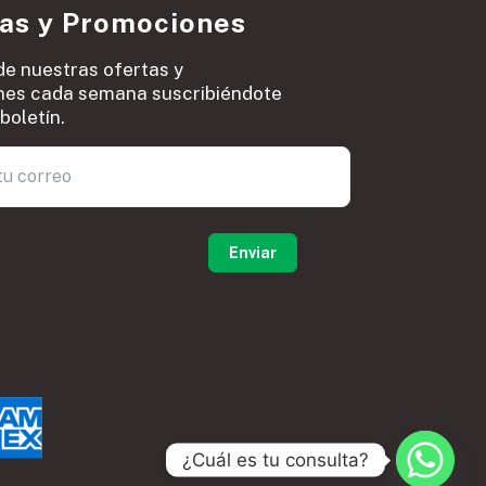
ias y Promociones
de nuestras ofertas y
es cada semana suscribiéndote
boletín.
0
¿Cuál es tu consulta?