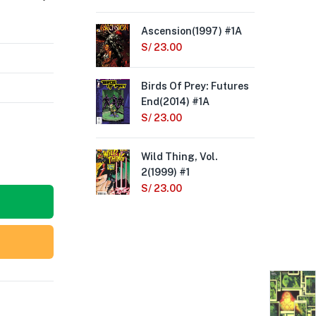
Ascension(1997) #1A
Asc
S/
23.00
S/
Birds Of Prey: Futures
Mir
End(2014) #1A
(Ma
S/
23.00
S/
Wild Thing, Vol.
Asc
2(1999) #1
S/
S/
23.00