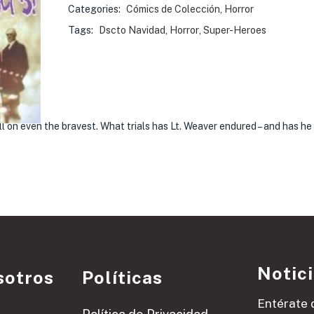
Categories:
Cómics de Colección
,
Horror
Tags:
Dscto Navidad
,
Horror
,
Super-Heroes
oll on even the bravest. What trials has Lt. Weaver endured – and has he
Notic
sotros
Políticas
Entérate 