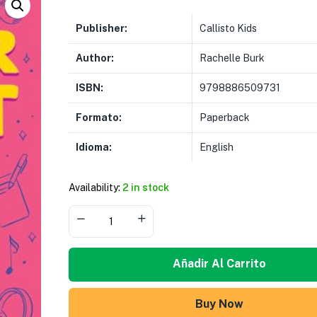
Publisher:
Callisto Kids
Author:
Rachelle Burk
ISBN:
9798886509731
Formato:
Paperback
Idioma:
English
Availability:
2 in stock
Añadir Al Carrito
Buy Now