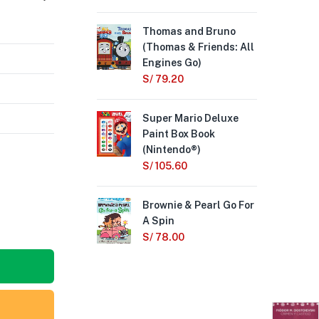
Thomas and Bruno
Rea
(Thomas & Friends: All
Gra
Engines Go)
Ski
S/
79.20
S/
Super Mario Deluxe
¡Dí
Paint Box Book
Day
(Nintendo®)
S/
S/
105.60
Mou
Brownie & Pearl Go For
S/
A Spin
S/
78.00