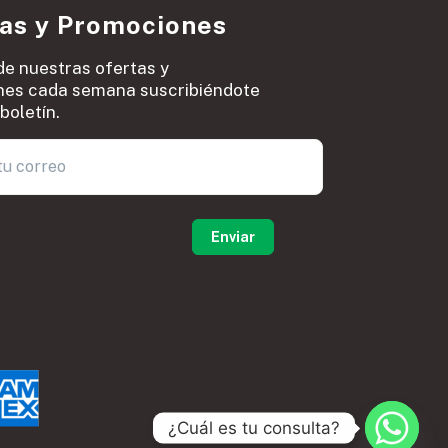
ias y Promociones
de nuestras ofertas y
es cada semana suscribiéndote
boletín.
0
¿Cuál es tu consulta?