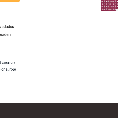
vedades
eaders
ed country
ional role