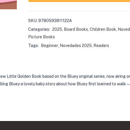
SKU:
9780593811122A
Categories:
2025
,
Board Books
,
Children Book
,
Noved
Picture Books
Tags:
Beginner
,
Novedades 2025
,
Readers
s new Little Golden Book based on the Bluey original series, now airing 
elling Bluey a lovely baby story about how Bluey first learned to wal