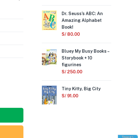
Dr. Seuss’s ABC: An
Don
Amazing Alphabet
An 
Book!
S/
1
S/
80.00
I L
Bluey My Busy Books –
(Li
Storybook + 10
S/
figurines
S/
250.00
Do
S/
1
Tiny Kitty, Big City
S/
91.00