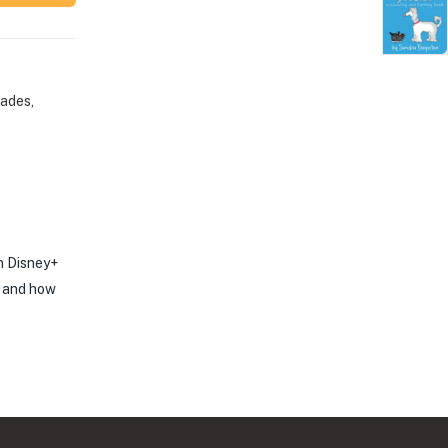
ades
,
on Disney+
k—and how