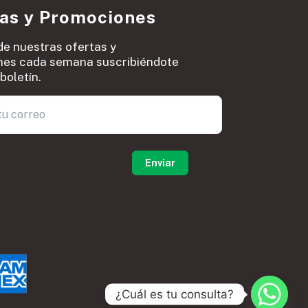
ias y Promociones
de nuestras ofertas y
es cada semana suscribiéndote
boletín.
0
¿Cuál es tu consulta?