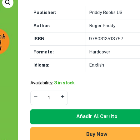
Publisher:
Priddy Books US
Author:
Roger Priddy
ISBN:
9780312513757
Formato:
Hardcover
Idioma:
English
Availability:
3 in stock
Añadir Al Carrito
Buy Now