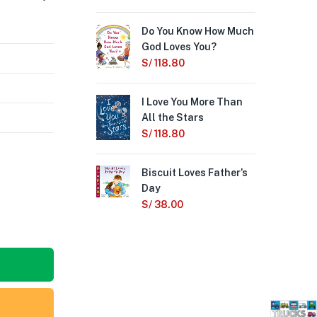
Do You Know How Much
Lif
God Loves You?
Tru
Ta
S/
118.80
S/
1
I Love You More Than
All the Stars
I L
(Li
S/
118.80
S/
Biscuit Loves Father’s
Day
Pri
S/
38.00
S/
1