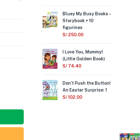
Bluey My Busy Books –
Sin
Storybook + 10
Ki
figurines
S/
S/
250.00
Cud
I Love You, Mommy!
Ko
(Little Golden Book)
S/
1
S/
74.40
Tin
Don’t Push the Button!
S/
9
An Easter Surprise: 1
S/
102.00